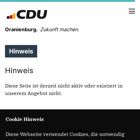
Oranienburg.
Zukunft machen.
Hinweis
STADT & LAND - INFOPOST
Hinweis
NEUIGKEITEN
Diese Seite ist derzeit nicht aktiv oder existiert in
unserem Angebot nicht.
VORSTAND DER CDU ORANIENBURG
CDU-FRAKTION IM STADTPARLAMENT
Cookie Hinweis
UNSERE KANDIDATEN FÜR DIE SVV
Unser Programm
IMPRESSUM
Diese Webseite verwendet Cookies, die notwendig