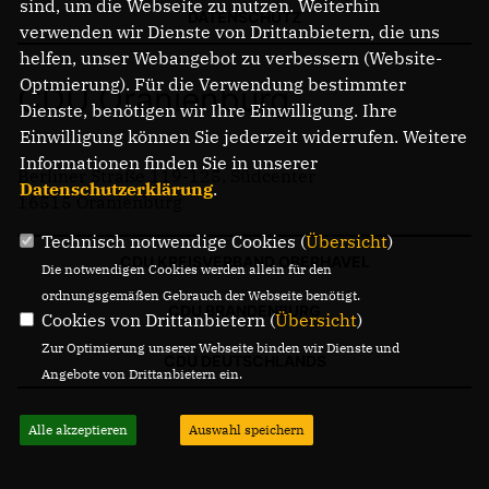
sind, um die Webseite zu nutzen. Weiterhin
DATENSCHUTZ
verwenden wir Dienste von Drittanbietern, die uns
helfen, unser Webangebot zu verbessern (Website-
Optmierung). Für die Verwendung bestimmter
CDU Oranienburg
Dienste, benötigen wir Ihre Einwilligung. Ihre
Einwilligung können Sie jederzeit widerrufen. Weitere
Informationen finden Sie in unserer
Berliner Straße 119-125, Südcenter
Datenschutzerklärung
.
16515 Oranienburg
Technisch notwendige Cookies (
Übersicht
)
CDU KREISVERBAND OBERHAVEL
Die notwendigen Cookies werden allein für den
ordnungsgemäßen Gebrauch der Webseite benötigt.
CDU BRANDENBURG
Cookies von Drittanbietern (
Übersicht
)
Zur Optimierung unserer Webseite binden wir Dienste und
CDU DEUTSCHLANDS
Angebote von Drittanbietern ein.
Alle akzeptieren
Auswahl speichern