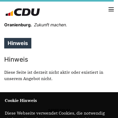
Oranienburg.
Zukunft machen.
Hinweis
STADT & LAND - INFOPOST
Hinweis
NEUIGKEITEN
Diese Seite ist derzeit nicht aktiv oder existiert in
unserem Angebot nicht.
VORSTAND DER CDU ORANIENBURG
CDU-FRAKTION IM STADTPARLAMENT
Cookie Hinweis
UNSERE KANDIDATEN FÜR DIE SVV
Unser Programm
IMPRESSUM
Diese Webseite verwendet Cookies, die notwendig