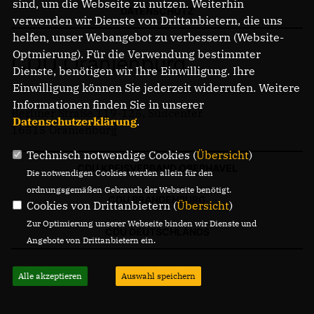
sind, um die Webseite zu nutzen. Weiterhin
DATENSCHUTZ
verwenden wir Dienste von Drittanbietern, die uns
helfen, unser Webangebot zu verbessern (Website-
Optmierung). Für die Verwendung bestimmter
CDU Oranienburg
Dienste, benötigen wir Ihre Einwilligung. Ihre
Einwilligung können Sie jederzeit widerrufen. Weitere
Informationen finden Sie in unserer
Berliner Straße 119-125, Südcenter
Datenschutzerklärung
.
16515 Oranienburg
Technisch notwendige Cookies (
Übersicht
)
CDU KREISVERBAND OBERHAVEL
Die notwendigen Cookies werden allein für den
ordnungsgemäßen Gebrauch der Webseite benötigt.
CDU BRANDENBURG
Cookies von Drittanbietern (
Übersicht
)
Zur Optimierung unserer Webseite binden wir Dienste und
CDU DEUTSCHLANDS
Angebote von Drittanbietern ein.
Alle akzeptieren
Auswahl speichern