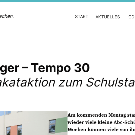
achen.
START
AKTUELLES
CD
ger – Tempo 30
akataktion zum Schulsta
Am kommenden Montag starte
wieder viele kleine Abc-Sch
Wochen können viele von ih